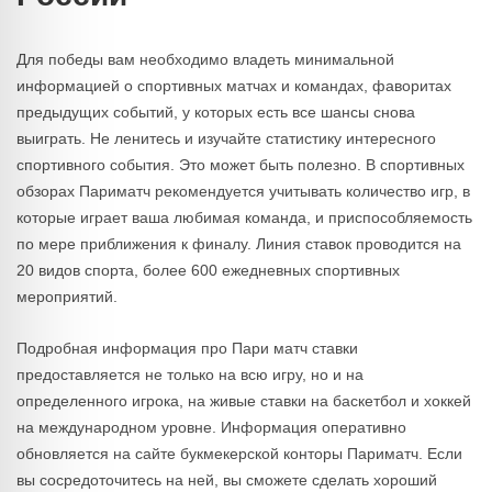
Для победы вам необходимо владеть минимальной
информацией о спортивных матчах и командах, фаворитах
предыдущих событий, у которых есть все шансы снова
выиграть. Не ленитесь и изучайте статистику интересного
спортивного события. Это может быть полезно. В спортивных
обзорах Париматч рекомендуется учитывать количество игр, в
которые играет ваша любимая команда, и приспособляемость
по мере приближения к финалу. Линия ставок проводится на
20 видов спорта, более 600 ежедневных спортивных
мероприятий.
Подробная информация про Пари матч ставки
предоставляется не только на всю игру, но и на
определенного игрока, на живые ставки на баскетбол и хоккей
на международном уровне. Информация оперативно
обновляется на сайте букмекерской конторы Париматч. Если
вы сосредоточитесь на ней, вы сможете сделать хороший