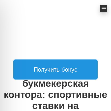
Получить бонус
ПариМатч
букмекерская
контора: спортивные
ставки на