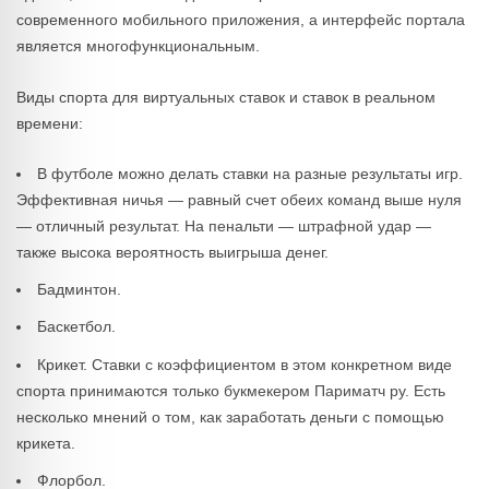
современного мобильного приложения, а интерфейс портала
является многофункциональным.
Виды спорта для виртуальных ставок и ставок в реальном
времени:
В футболе можно делать ставки на разные результаты игр.
Эффективная ничья — равный счет обеих команд выше нуля
— отличный результат. На пенальти — штрафной удар —
также высока вероятность выигрыша денег.
Бадминтон.
Баскетбол.
Крикет. Ставки с коэффициентом в этом конкретном виде
спорта принимаются только букмекером Париматч ру. Есть
несколько мнений о том, как заработать деньги с помощью
крикета.
Флорбол.