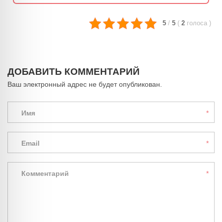
5
/
5
(
2
голоса
)
ДОБАВИТЬ КОММЕНТАРИЙ
Ваш электронный адрес не будет опубликован.
Имя
*
Email
*
Комментарий
*