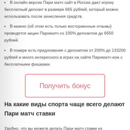
В онлайн версии Пари матч сайт в России дает игроку
бесплатный депозит в размере 665 рублей, который можно
использовать после зачисления средств.
В казино (об этом есть только восторженные отзывы)
проводятся акции Париматч со 100% депозитом до 6650
рублей.
В покере есть предложения с депозитом от 200% до 133200
рублей и много интересного в играх на сайте Париматч ком с
бесплатными фишками.
Получить бонус
На какие виды спорта чаще всего делают
Пари матч ставки
Удобно, что вы можете делать Пари матч ставки из