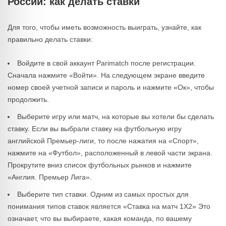
России: как делать ставки
Для того, чтобы иметь возможность выиграть, узнайте, как
правильно делать ставки:
Войдите в свой аккаунт Parimatch после регистрации.
Сначала нажмите «Войти». На следующем экране введите
номер своей учетной записи и пароль и нажмите «Ок», чтобы
продолжить.
Выберите игру или матч, на которые вы хотели бы сделать
ставку. Если вы выбрали ставку на футбольную игру
английской Премьер-лиги, то после нажатия на «Спорт»,
нажмите на «Футбол», расположенный в левой части экрана.
Прокрутите вниз список футбольных рынков и нажмите
«Англия. Премьер Лига».
Выберите тип ставки. Одним из самых простых для
понимания типов ставок является «Ставка на матч 1X2» Это
означает, что вы выбираете, какая команда, по вашему