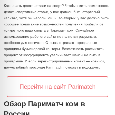
Как начать делать ставки на спорт? Чтобы иметь возможность
делать спортивные ставки, у вас должен быть стартовый
капитал, хотя бы небольшой, и, во-вторых, у вас должно быть
хорошее понимание возможностей получения прибыли от
конкретного вида спорта в Париматч ком. Случайное
использование рабочего сайта не является разумным,
особенно для новичков. Отзывы отражают прозрачные
принципы букмекерской конторы. Возможность рассчитать
процент от коэффициента увеличивает шансы не быть в
проигрыше. И если зарегистрированный клиент — новичок,
дружелюбный персонал Parimatch поможет и подскажет.
Перейти на сайт Parimatch
Обзор Париматч ком в
России